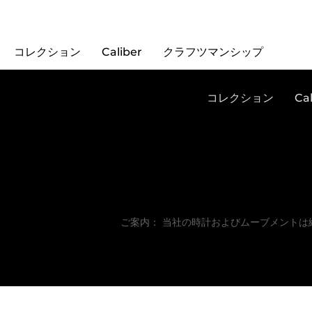
コレクション
Caliber
クラフツマンシップ
コレクション
Cal
ご案内： 当社の時計およびムーブメント