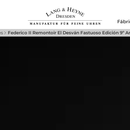
Fábri
es
Federico II Remontoir El Desván Fastuoso Edición 9º An