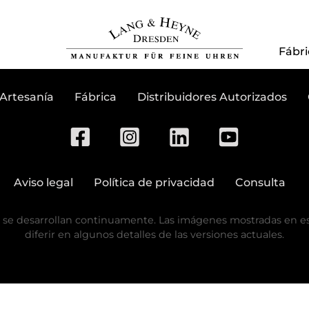
Suscribirse al bolet
Fábri
Artesanía
Fábrica
Distribuidores Autorizados
Aviso legal
Política de privacidad
Consulta
 se desarrollan continuamente. Las imágenes mostradas en est
diferir en algunos detalles de las versiones actuales.