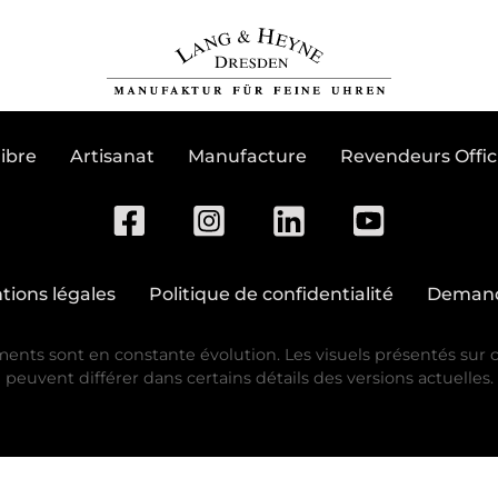
S'abonner à la newsle
ibre
Artisanat
Manufacture
Revendeurs Offici
tions légales
Politique de confidentialité
Deman
s sont en constante évolution. Les visuels présentés sur ce s
peuvent différer dans certains détails des versions actuelles.