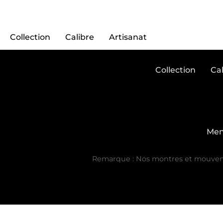
Collection
Calibre
Artisanat
Collection
Cal
Men
Remarque : Nos montres et mouvement