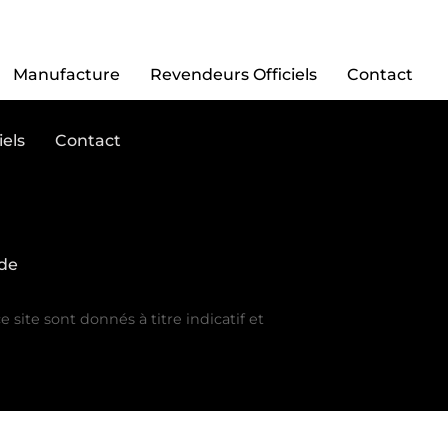
tter
Manufacture
Revendeurs Officiels
Contact
els
Contact
de
ite sont donnés à titre indicatif et