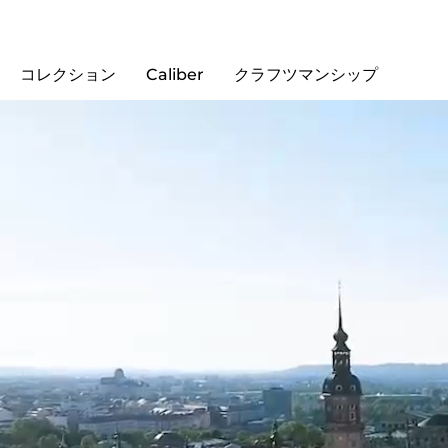
コレクション
Caliber
クラフツマンシップ