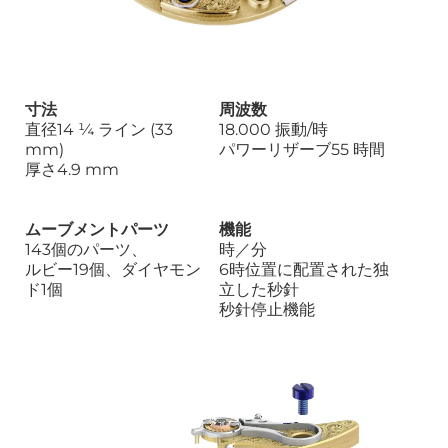
寸法
周波数
直径14 ¼ ライン (33
18.000 振動/時
mm)
パワーリザーブ55 時間
厚さ4.9 mm
ムーブメントパーツ
機能
143個のパーツ、
時／分
ルビー19個、ダイヤモン
6時位置に配置された独
ド1個
立した秒針
秒針停止機能