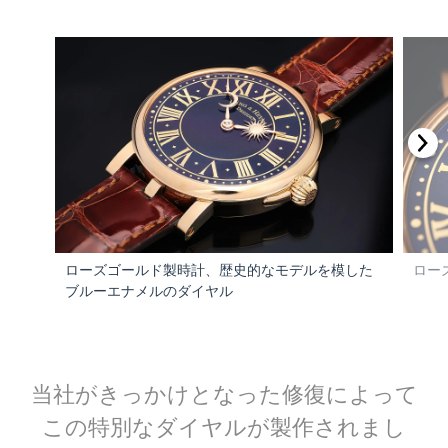
ローズゴールド製時計、歴史的なモデルを模した
ロー
ブルーエナメルのダイヤル
当社がきっかけとなった修復によって
この特別なダイヤルが製作されまし