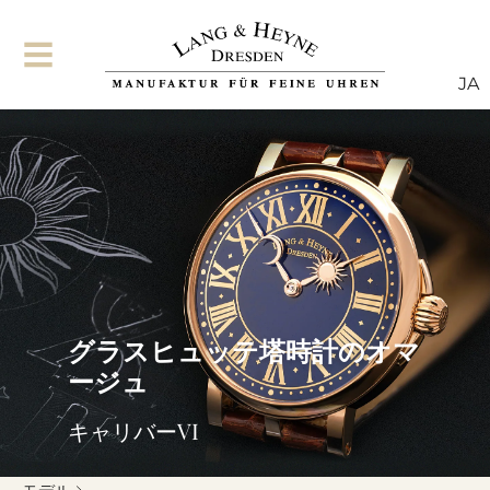
JA
グラスヒュッテ塔時計のオマ
ージュ
キャリバーVI