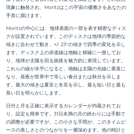
現象に触発され、Moritzはこの宇宙の優雅さをあなたの
手首に届けます。
Moritzの中心には、地球表面の一部を表す精密なディス
クが設置されています。このディスクは地球の季節的な
傾きに合わせて動き、+/- 23°の傾きで四季の変化を示し
ます。ディスク上の赤道線は地軸と精確に一致してお
り、地球が太陽を回る旅路を魅力的に表現しています。
これらの線が水平になると、地軸は太陽の光線に垂直に
なり、昼夜が世界中で等しい春分または秋分を示しま
す。最大の傾きは夏至と冬至を示し、最も短い日と最も
長い日を明らかにします。
日付と月を正確に表示するカレンダーが内蔵されてお
り、設定も簡単です。31日未満の月の終わりには手動で
の調整が必要ですが、この小さな手間が、このタイムピ
ースの美しさとのつながりを一層深めます。他の時計と