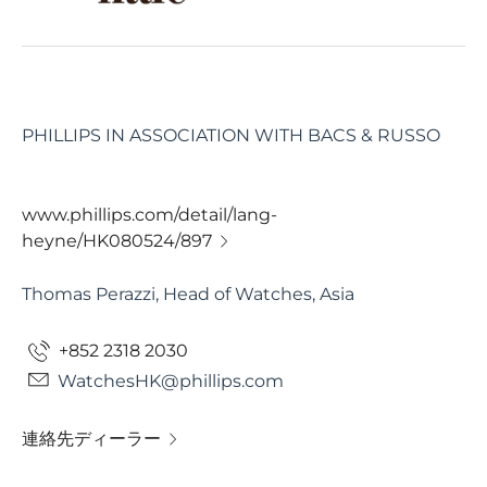
PHILLIPS IN ASSOCIATION WITH BACS & RUSSO
www.phillips.com/detail/lang-
heyne/HK080524/897
Thomas Perazzi, Head of Watches, Asia
+852 2318 2030
WatchesHK@phillips.com
連絡先ディーラー