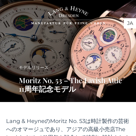
JA
モデルリリース
Moritz No. 53 – The Lavish Attic
11周年記念モデル
Lang & HeyneのMoritz No. 53は時計製作の芸術
へのオマージュであり、アジアの高級小売店The