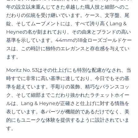
年の設立以来重んじてきた卓越した職人技と細部へのこ
だわりの伝統を受け継いでいます。ケース、文字盤、尾
錠、そしてムーブメントには、すべて誇り高くLang &
Heyneの名が刻まれており、その由来とブランドの高い
基準を示しています。44mmの18金ローズゴールドケー
スは、この時計に独特のエレガンスと存在感を与えてい
ます。
Moritz No. 53はその仕上げにも特別な配慮がなされ、当
時すでに非常に高い基準に達しており、今日でもその基
準を超えています。手彫りの装飾、精巧なバランスコッ
ク、そして細部までこだわり抜かれたラチェットホイー
ルは、Lang & Heyneが正確さと仕上げに対する情熱を
表しています。各パーツが機能的であるだけでなく、美
的にもユニークな体験を提供するように設計されていま
す。