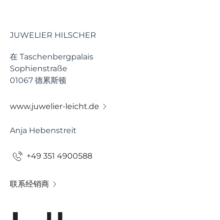
JUWELIER HILSCHER
在 Taschenbergpalais
Sophienstraße
01067 德累斯顿
www.juwelier-leicht.de
Anja Hebenstreit
+49 351 4900588
联系经销商