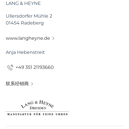
LANG & HEYNE
Ullersdorfer Mühle 2
01454 Radeberg
www.langheyne.de
Anja Hebenstreit
+49 351 21193660
联系经销商