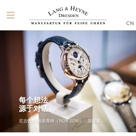
CN
每个想法
源于对话。
尼古劳斯-哈农库特（1929-2016），指挥家