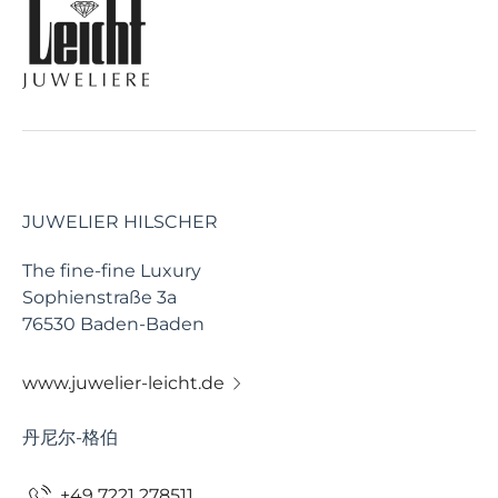
JUWELIER HILSCHER
The fine-fine Luxury
Sophienstraße 3a
76530 Baden-Baden
www.juwelier-leicht.de
丹尼尔-格伯
+49 7221 278511