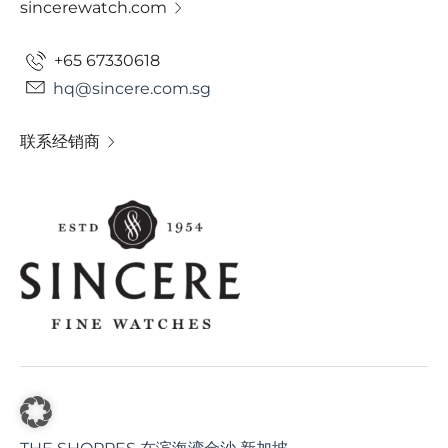
sincerewatch.com
+65 67330618
hq@sincere.com.sg
联系经销商