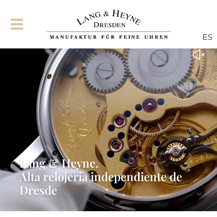
ES
Lang & Heyne.
Alta relojería independiente de
Dresde