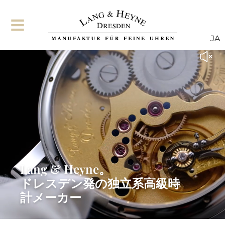
JA
Lang & Heyne。
ドレスデン発の独立系高級時
計メーカー