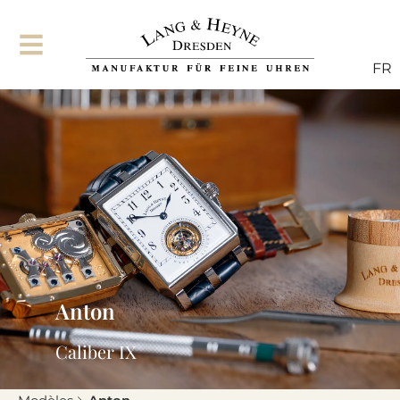
FR
Anton
Caliber IX